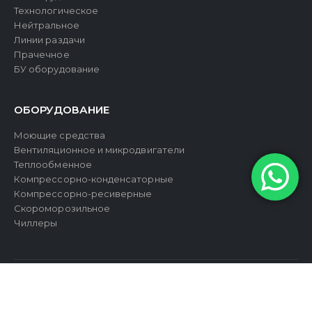
Технологическое
Нейтральное
Линии раздачи
Прачечное
БУ оборудование
ОБОРУДОВАНИЕ
Моющие средства
Вентиляционное и микродвигатели
Теплообменное
Компрессорно-конденсаторные
Компрессорно-ресиверные
Скороморозильное
Чиллеры
© Компания Витрейд. -2026. Все права защищены | Сайт создан в
Апогей Лаб