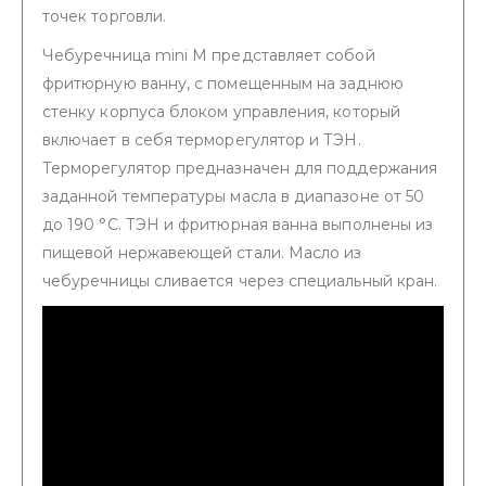
точек торговли.
Чебуречница mini М представляет собой
фритюрную ванну, с помещенным на заднюю
стенку корпуса блоком управления, который
включает в себя терморегулятор и ТЭН.
Терморегулятор предназначен для поддержания
заданной температуры масла в диапазоне от 50
до 190 °C. ТЭН и фритюрная ванна выполнены из
пищевой нержавеющей стали. Масло из
чебуречницы сливается через специальный кран.