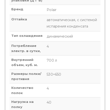
упаковки (Д*Г*В)
Бренд
Polair
Оттайка
автоматическая, с системой
испарения конденсата
Тип охлаждения
динамический
Потребление
4
электр. в сутки,
Внутренний
700 л
объем, куб. м.
Размеры полки/
530×650
противня
Количество
4
полок
Нагрузка на
40
полку