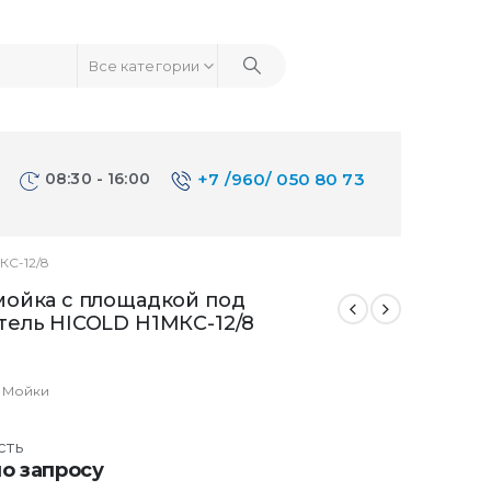
Все категории
08:30 - 16:00
+7 /960/ 050 80 73
С-12/8
мойка с площадкой под
тель HICOLD Н1МКС-12/8
:
Мойки
сть
о запросу