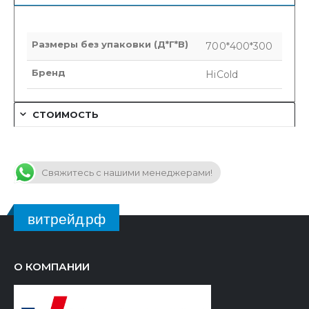
Размеры без упаковки (Д*Г*В)
700*400*300
Бренд
HiCold
СТОИМОСТЬ
Свяжитесь с нашими менеджерами!
витрейд.рф
О КОМПАНИИ