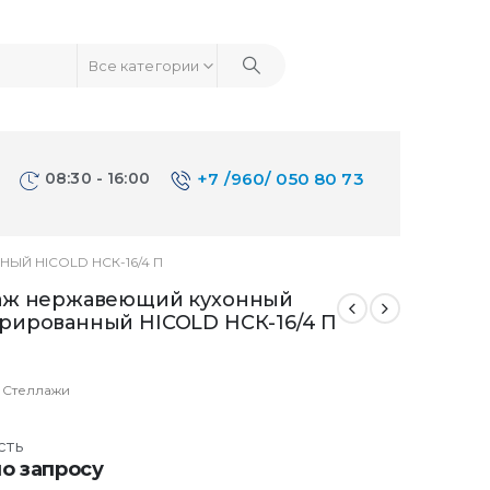
Все категории
08:30 - 16:00
+7 /960/ 050 80 73
Й HICOLD НСК-16/4 П
аж нержавеющий кухонный
рированный HICOLD НСК-16/4 П
:
Стеллажи
сть
о запросу