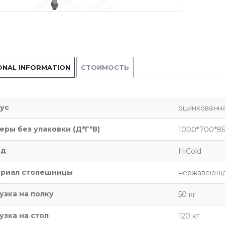
ONAL INFORMATION
СТОИМОСТЬ
ус
оцинкованная
еры без упаковки (Д*Г*В)
1000*700*8
нд
HiCold
риал столешницы
нержавеющая
узка на полку
50 кг
узка на стол
120 кг