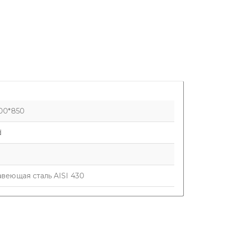
00*850
d
веющая сталь AISI 430