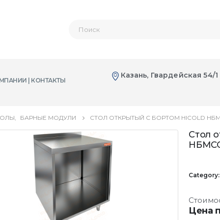
Казань, Гвардейская 54/1
МПАНИИ | КОНТАКТЫ
ТОЛЫ
,
БАРНЫЕ МОДУЛИ
СТОЛ ОТКРЫТЫЙ С БОРТОМ HICOLD НБМ
Стол 
НБМСО
Category
Стоимо
Цена п