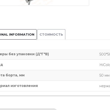
ONAL INFORMATION
СТОИМОСТЬ
еры без упаковки (Д*Г*В)
500*5
нд
HiCol
та борта, мм
50 мм
риал изготовления
нержа