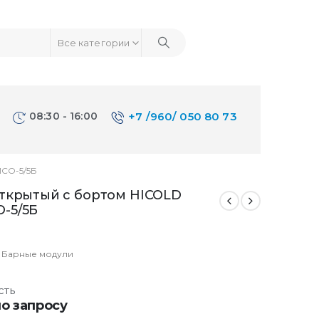
Все категории
08:30 - 16:00
+7 /960/ 050 80 73
СО-5/5Б
открытый с бортом HICOLD
-5/5Б
:
Барные модули
сть
о запросу