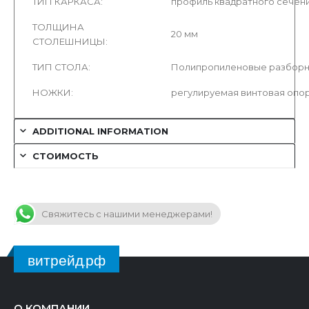
ТИП КАРКАСА:
профиль квадратного сечени
ТОЛЩИНА
20 мм
СТОЛЕШНИЦЫ:
ТИП СТОЛА:
Полипропиленовые разбор
НОЖКИ:
регулируемая винтовая опо
ADDITIONAL INFORMATION
СТОИМОСТЬ
Свяжитесь с нашими менеджерами!
витрейд.рф
О КОМПАНИИ