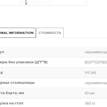
ONAL INFORMATION
СТОИМОСТЬ
ус
нержавеющая
еры без упаковки (Д*Г*В)
800*700*85
нд
HiCold
риал столешницы
нержавеющая
та борта, мм
50 мм
узка на стол
180 кг