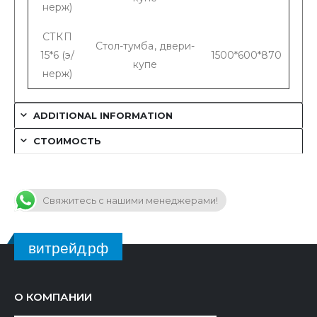
нерж)
СТКП
Стол-тумба, двери-
15*6 (э/
1500*600*870
купе
нерж)
ADDITIONAL INFORMATION
СТОИМОСТЬ
Свяжитесь с нашими менеджерами!
витрейд.рф
О КОМПАНИИ