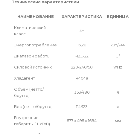
Технические характеристики
НАИМЕНОВАНИЕ
ХАРАКТЕРИСТИКА
ЕДИНИЦА
Климатический
4+
класс
Энергопотребление
15,28
кВт/24ч
Диапазон работы
-12…-22
С°
Силовой источник
220-240/50
V/Hz
Хладагент
R404a
Объем (нетто/
353/480
л
брутто)
Вес (нетто/брутто)
114/123
кг
Внутренние
577 x 495 x 1684
мм
габариты (ШxГxВ)