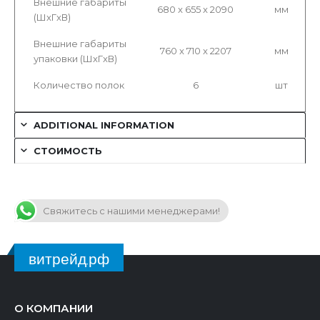
Внешние габариты
680 x 655 x 2090
мм
(ШxГxВ)
Внешние габариты
760 x 710 x 2207
мм
упаковки (ШxГxВ)
Количество полок
6
шт
ADDITIONAL INFORMATION
СТОИМОСТЬ
Свяжитесь с нашими менеджерами!
витрейд.рф
О КОМПАНИИ