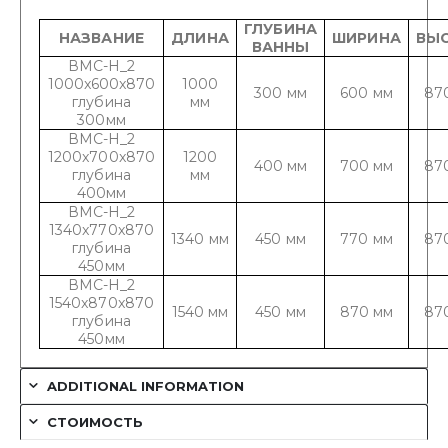
ГЛУБИНА
НАЗВАНИЕ
ДЛИНА
ШИРИНА
ВЫ
ВАННЫ
ВМС-Н_2
1000x600x870
1000
300 мм
600 мм
87
глубина
мм
300мм
ВМС-Н_2
1200x700x870
1200
400 мм
700 мм
87
глубина
мм
400мм
ВМС-Н_2
1340x770x870
1340 мм
450 мм
770 мм
87
глубина
450мм
ВМС-Н_2
1540x870x870
1540 мм
450 мм
870 мм
87
глубина
450мм
ADDITIONAL INFORMATION
СТОИМОСТЬ